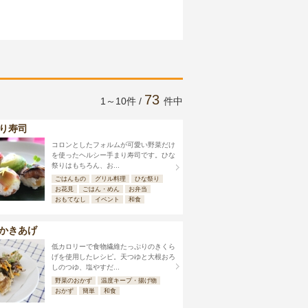
73
1～10件 /
件中
り寿司
コロンとしたフォルムが可愛い野菜だけ
を使ったヘルシー手まり寿司です。ひな
祭りはもちろん、お...
ごはんもの
グリル料理
ひな祭り
お花見
ごはん・めん
お弁当
おもてなし
イベント
和食
かきあげ
低カロリーで食物繊維たっぷりのきくら
げを使用したレシピ。天つゆと大根おろ
しのつゆ、塩やすだ...
野菜のおかず
温度キープ・揚げ物
おかず
簡単
和食