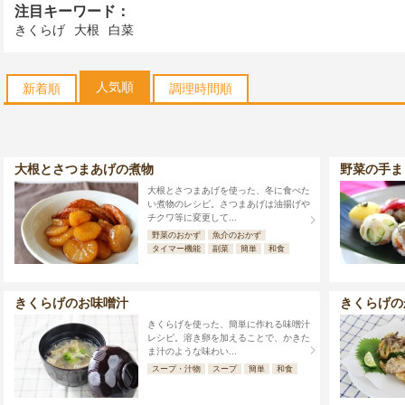
注目キーワード：
きくらげ
大根
白菜
人気順
新着順
調理時間順
大根とさつまあげの煮物
野菜の手ま
大根とさつまあげを使った、冬に食べた
い煮物のレシピ。さつまあげは油揚げや
チクワ等に変更して...
野菜のおかず
魚介のおかず
タイマー機能
副菜
簡単
和食
きくらげのお味噌汁
きくらげの
きくらげを使った、簡単に作れる味噌汁
レシピ。溶き卵を加えることで、かきた
ま汁のような味わい...
スープ・汁物
スープ
簡単
和食