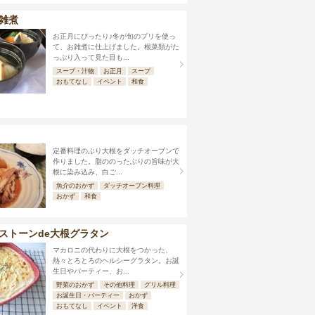
雑煮
お正月にぴったり♪冬が旬のブリを使っ
て、お雑煮に仕上げました。根菜類がた
っぷり入って見た目も...
スープ・汁物
お正月
スープ
おもてなし
イベント
和食
定番料理のぶり大根をダッチオーブンで
作りました。脂ののったぶりの旨味が大
根に染み込み、白ご...
魚介のおかず
ダッチオーブン料理
おかず
和食
ストーンde大根グラタン
マカロニの代わりに大根をつかった、
熱々とろとろのヘルシーグラタン。お誕
生日やパーティー、お...
野菜のおかず
その他料理
グリル料理
お誕生日・パーティー
おかず
おもてなし
イベント
洋食