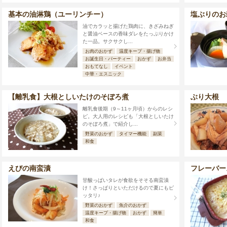
基本の油淋鶏（ユーリンチー）
塩ぶりのお
油でカラッと揚げた鶏肉に、きざみねぎ
と醤油ベースの香味ダレをたっぷりかけ
た一品。サクサクし...
お肉のおかず
温度キープ・揚げ物
お誕生日・パーティー
おかず
お弁当
おもてなし
イベント
中華・エスニック
【離乳食】大根としいたけのそぼろ煮
ぶり大根
離乳食後期（9～11ヶ月頃）からのレシ
ピ。大人用のレシピも「大根としいたけ
のそぼろ煮」で紹介し...
野菜のおかず
タイマー機能
副菜
和食
えびの南蛮漬
フレーバー
甘酸っぱいタレが食欲をそそる南蛮漬
け！さっぱりといただけるので夏にもピ
ッタリ♪
野菜のおかず
魚介のおかず
温度キープ・揚げ物
おかず
簡単
和食