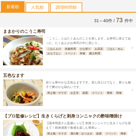
新着順
人気順
調理時間順
73
31～40件 /
件中
ままかりのこうこ寿司
「こうこ」とはたくあんのことを差します。お寿司に添えてあ
った、たくあんがお寿司の中に混じり...
ごはんもの
炊飯料理
ひな祭り
お花見
ごはん・めん
おもてなし
イベント
和食
郷土料理
五色なます
彩りも華やかな五色なますです。見た目だけでなく、香りも柚
子で爽やかな味わいです。
和え物・サラダ
お正月
副菜
イベント
簡単
和食
【プロ監修レシピ】生きくらげと刺身コンニャクの酢味噌掛け
【湯本明彦さん監修レシピ】刺身コンニャクに生きくらげを添
えて！刺身感覚で食感を楽しむ簡単レ...
和え物・サラダ
酒の肴・おつまみ
副菜
イベント
簡単