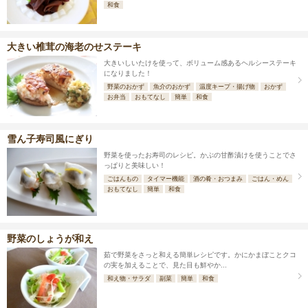
和食
大きい椎茸の海老のせステーキ
大きいしいたけを使って、ボリューム感あるヘルシーステーキ
になりました！
野菜のおかず
魚介のおかず
温度キープ・揚げ物
おかず
お弁当
おもてなし
簡単
和食
雪ん子寿司風にぎり
野菜を使ったお寿司のレシピ。かぶの甘酢漬けを使うことでさ
っぱりと美味しい！
ごはんもの
タイマー機能
酒の肴・おつまみ
ごはん・めん
おもてなし
簡単
和食
野菜のしょうが和え
茹で野菜をさっと和える簡単レシピです。かにかまぼことクコ
の実を加えることで、見た目も鮮やか...
和え物・サラダ
副菜
簡単
和食