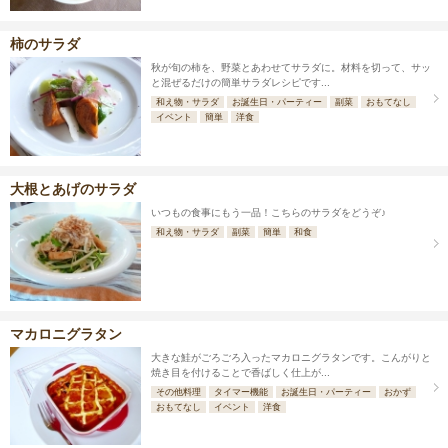
柿のサラダ
秋が旬の柿を、野菜とあわせてサラダに。材料を切って、サッ
と混ぜるだけの簡単サラダレシピです...
和え物・サラダ
お誕生日・パーティー
副菜
おもてなし
イベント
簡単
洋食
大根とあげのサラダ
いつもの食事にもう一品！こちらのサラダをどうぞ♪
和え物・サラダ
副菜
簡単
和食
マカロニグラタン
大きな鮭がごろごろ入ったマカロニグラタンです。こんがりと
焼き目を付けることで香ばしく仕上が...
その他料理
タイマー機能
お誕生日・パーティー
おかず
おもてなし
イベント
洋食