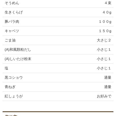
そうめん
４束
生きくらげ
４０g
豚バラ肉
１００g
キャベツ
１５０g
ごま油
大さじ２
(A)和風顆粒だし
小さじ１
(A)しいたけ粉末
小さじ１
塩
小さじ１
黒コショウ
適量
青ねぎ
適量
紅しょうが
お好みで