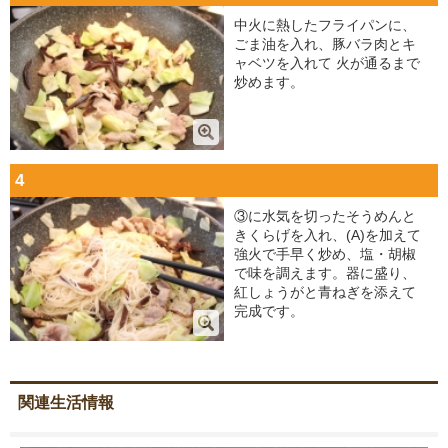
中火に熱したフライパンに、
ごま油を入れ、豚バラ肉とキ
ャベツを入れて 火が通るまで
炒めます。
4
③に水気を切ったそうめんと
きくらげを入れ、(A)を加えて
強火で手早く炒め、塩・胡椒
で味を調えます。器に盛り、
紅しょうがと青ねぎを添えて
完成です。
関連生活情報