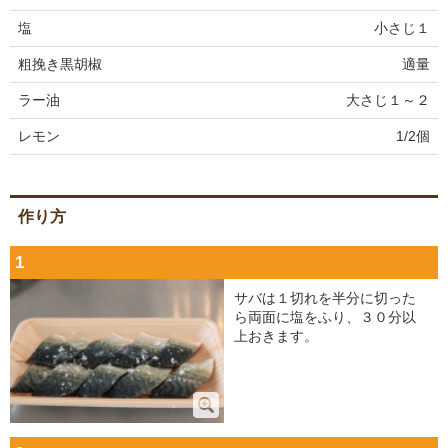
塩
小さじ１
粗挽き黒胡椒
適量
ラー油
大さじ１～２
レモン
1/2個
作り方
1
サバは１切れを半分に切った
ら両面に塩をふり、３０分以
上おきます。