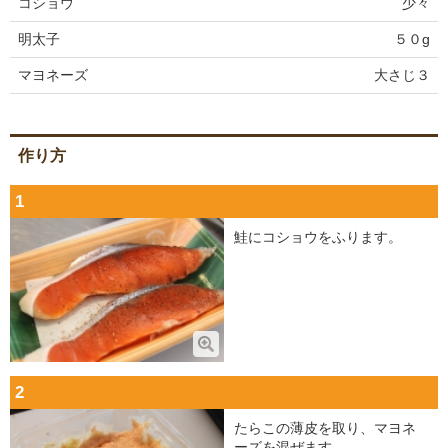
コショウ
少々
明太子
５０g
マヨネーズ
大さじ３
作り方
1
鮭にコショウをふります。
2
たらこの薄皮を取り、マヨネ
ーズを混ぜます。