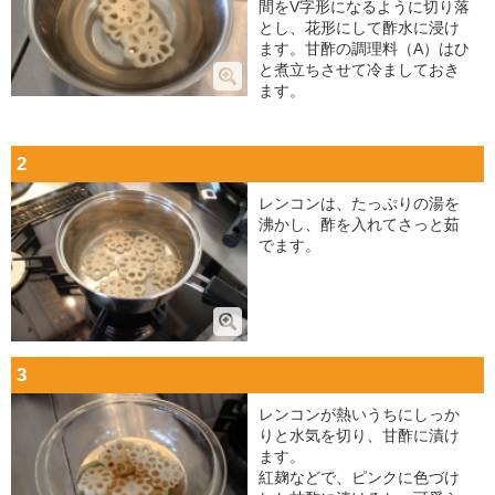
間をV字形になるように切り落
とし、花形にして酢水に浸け
ます。甘酢の調理料（A）はひ
と煮立ちさせて冷ましておき
ます。
2
レンコンは、たっぷりの湯を
沸かし、酢を入れてさっと茹
でます。
3
レンコンが熱いうちにしっか
りと水気を切り、甘酢に漬け
ます。
紅麹などで、ピンクに色づけ