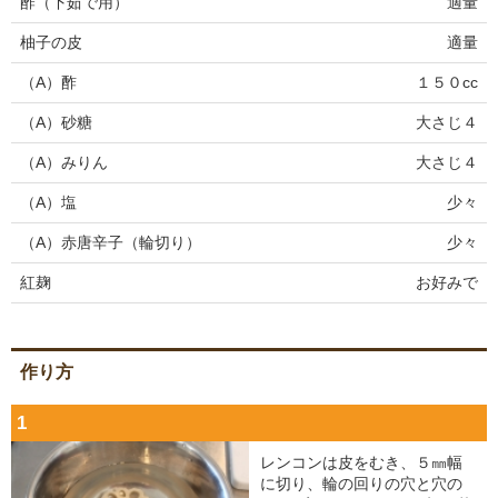
酢（下茹で用）
適量
柚子の皮
適量
（A）酢
１５０cc
（A）砂糖
大さじ４
（A）みりん
大さじ４
（A）塩
少々
（A）赤唐辛子（輪切り）
少々
紅麹
お好みで
作り方
1
レンコンは皮をむき、５㎜幅
に切り、輪の回りの穴と穴の