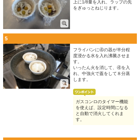
上に1/8量を入れ、ラップの先
をぎゅっとねじります。
5
フライパンに④の器が半分程
度浸かる水を入れ沸騰させま
す。
いったん火を消して、④を入
れ、中強火で蓋をして８分蒸
します。
ガスコンロのタイマー機能
を使えば、設定時間になる
と自動で消火してくれま
す。