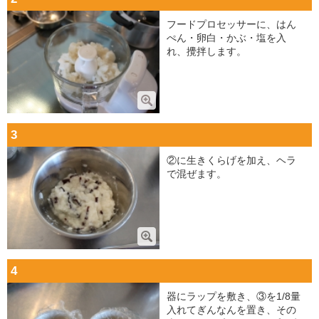
フードプロセッサーに、はん
ぺん・卵白・かぶ・塩を入
れ、攪拌します。
3
②に生きくらげを加え、ヘラ
で混ぜます。
4
器にラップを敷き、③を1/8量
入れてぎんなんを置き、その