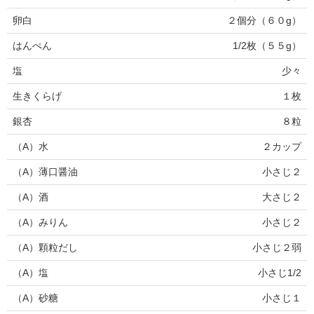
卵白
２個分（６０g）
はんぺん
1/2枚（５５g）
塩
少々
生きくらげ
１枚
銀杏
８粒
（A）水
２カップ
（A）薄口醤油
小さじ２
（A）酒
大さじ２
（A）みりん
小さじ２
（A）顆粒だし
小さじ２弱
（A）塩
小さじ1/2
（A）砂糖
小さじ１