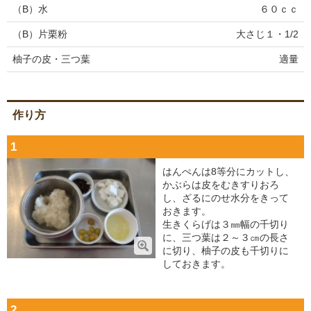
（B）水
６０ｃｃ
（B）片栗粉
大さじ１・1/2
柚子の皮・三つ葉
適量
作り方
1
はんぺんは8等分にカットし、
かぶらは皮をむきすりおろ
し、ざるにのせ水分をきって
おきます。
生きくらげは３㎜幅の千切り
に、三つ葉は２～３㎝の長さ
に切り、柚子の皮も千切りに
しておきます。
2