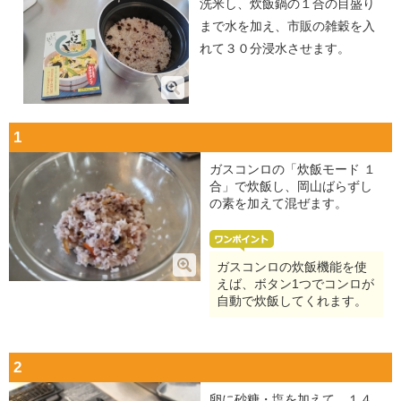
洗米し、炊飯鍋の１合の目盛り
まで水を加え、市販の雑穀を入
れて３０分浸水させます。
1
ガスコンロの「炊飯モード １
合」で炊飯し、岡山ばらずし
の素を加えて混ぜます。
ガスコンロの炊飯機能を使
えば、ボタン1つでコンロが
自動で炊飯してくれます。
2
卵に砂糖・塩を加えて、１４