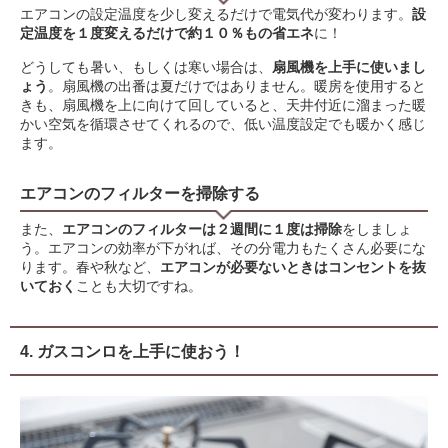
エアコンの設定温度を少し変えるだけで電気代が変わります。
設
定温度を１度変えるだけで約１０％もの省エネ
に！
どうしても暑い、もしくは寒い場合は、
扇風機を上手に使いまし
ょう
。扇風機の出番は夏だけではありません。暖房を使用すると
きも、扇風機を上に向けて回していると、天井付近に溜まった暖
かい空気を循環させてくれるので、低い温度設定でも暖かく感じ
ます。
エアコンのフィルターを掃除する
また、
エアコンのフィルターは２週間に１度は掃除
をしましょ
う。エアコンの効率が下がれば、その分電力もたくさん必要にな
ります。春や秋など、
エアコンが必要ないときはコンセントを抜
いておく
ことも大切ですね。
4. ガスコンロを上手に使おう！