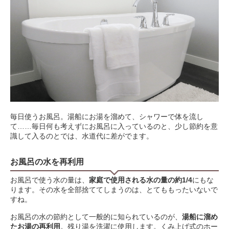
毎日使うお風呂。湯船にお湯を溜めて、シャワーで体を流し
て……毎日何も考えずにお風呂に入っているのと、少し節約を意
識して入るのとでは、水道代に差がでます。
お風呂の水を再利用
お風呂で使う水の量は、
家庭で使用される水の量の約1/4
にもな
ります。その水を全部捨ててしまうのは、とてももったいないで
すね。
お風呂の水の節約として一般的に知られているのが、
湯船に溜め
たお湯の再利用
。残り湯を洗濯に使用します。くみ上げ式のホー