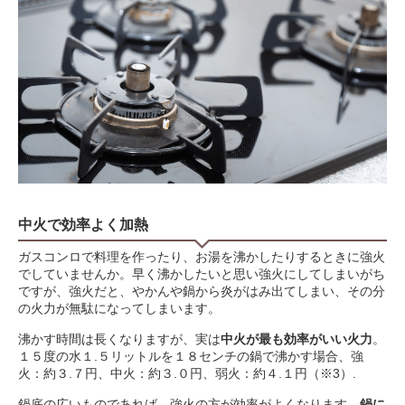
中火で効率よく加熱
ガスコンロで料理を作ったり、お湯を沸かしたりするときに強火
でしていませんか。早く沸かしたいと思い強火にしてしまいがち
ですが、強火だと、やかんや鍋から炎がはみ出てしまい、その分
の火力が無駄になってしまいます。
沸かす時間は長くなりますが、実は
中火が最も効率がいい火力
。
１５度の水１.５リットルを１８センチの鍋で沸かす場合、強
火：約３.７円、中火：約３.０円、弱火：約４.１円（※3）.
鍋底の広いものであれば、強火の方が効率がよくなります。
鍋に