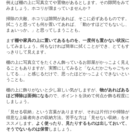
例えば棚の上に写真立てや置物があるとします。その隙間をみて
みましょう。ホコリが溜まっていませんか？
掃除の大敵、ホコリは隙間があれば、そこに必ずあるものです。
拭こうと思っても何か置いてあれば、「動かすほどでもないし、
まぁいっか。」と思ってしまうことも。
まず
棚や家具の上に置いてあるものを、一度何も置かない状況に
してみましょう。何もなければ簡単に拭くことができ、とてもす
っきりして見えます。
棚の上に写真立てをたくさん飾っているお部屋がかっこよく見え
ることもありますが、実際にしてみると「なんだかごちゃごちゃ
してる…」と感じるだけで、思ったほどかっこよくできないとい
うことも。
棚の上に飾りがないと少し寂しい気がしますが、
物があればある
ほど掃除は面倒になる
ので、ポイントを決めて何点か飾る程度に
しましょう。
「見せる収納」という言葉がありますが、それは片付けや掃除が
得意な上級者向きの収納方法。苦手な方は「見せない収納」をオ
ススメします。
よく使ったり、見たりするものは出しておいて、
そうでないものは保管
しましょう。