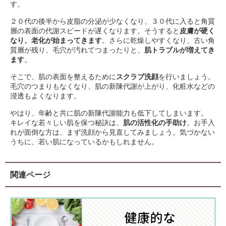
す。
２０代の後半から皮脂の分泌が少なくなり、３０代に入ると角質
層の表面の代謝スピードが遅くなります。そうすると
皮膚が硬く
なり、老化が始まってきます
。さらに乾燥しやすくなり、古い角
質層が残り、毛穴が汚れてつまったりと、
肌トラブルが増えてき
ます
。
そこで、肌の表面を整えるために
スクラブ洗顔
を行いましょう。
毛穴のつまりもなくなり、肌の新陳代謝が上がり、化粧水などの
浸透もよくなります。
やはり、年齢と共に肌の新陳代謝能力も低下してしまいます。
キレイな若々しい肌を保つ秘訣は、
肌の活性化の手助け
。お手入
れが面倒な方は、まず洗顔から見直してみましょう。気づかない
うちに、若い肌になっているかもしれません。
関連ページ