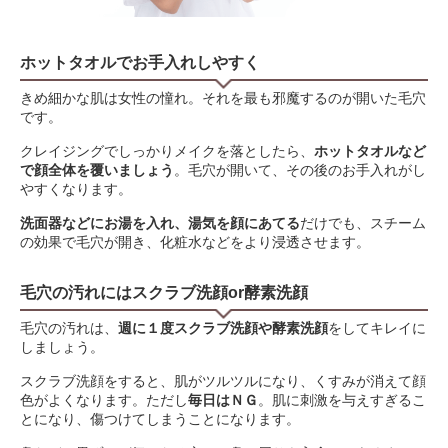
ホットタオルでお手入れしやすく
きめ細かな肌は女性の憧れ。それを最も邪魔するのが開いた毛穴
です。
クレイジングでしっかりメイクを落としたら、
ホットタオルなど
で顔全体を覆いましょう
。毛穴が開いて、その後のお手入れがし
やすくなります。
洗面器などにお湯を入れ、湯気を顔にあてる
だけでも、スチーム
の効果で毛穴が開き、化粧水などをより浸透させます。
毛穴の汚れにはスクラブ洗顔or酵素洗顔
毛穴の汚れは、
週に１度スクラブ洗顔や酵素洗顔
をしてキレイに
しましょう。
スクラブ洗顔をすると、肌がツルツルになり、くすみが消えて顔
色がよくなります。ただし
毎日はＮＧ
。肌に刺激を与えすぎるこ
とになり、傷つけてしまうことになります。