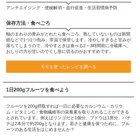
アンチエイジング・便秘解消・血行促進・生活習慣病予防
保存方法・食べごろ
軸のまわりの青みがとれたら食べごろ。熟していないものは新聞
紙などで1つ1つ包み、常温で保管します。冷やしすぎると甘みが
落ちてしまうので、冷やすときは食べる2～3時間前に冷蔵庫へ。
おしりの方が甘いのでくし形に切るのがおすすめです。
モモを使ったレシピを調べる
1日200gフルーツを食べよう
フルーツを200g摂取すれば一日に必要なカルシウム・カリウ
ム・ビタミンC・食物繊維等の栄養素を取り入れることができる
とされています。例えばリンゴだと1個分、ブドウは1房分、バナ
ナは2本分で約200gとなります。若さと健康を保つために、フル
ーツのある生活をはじめませんか？