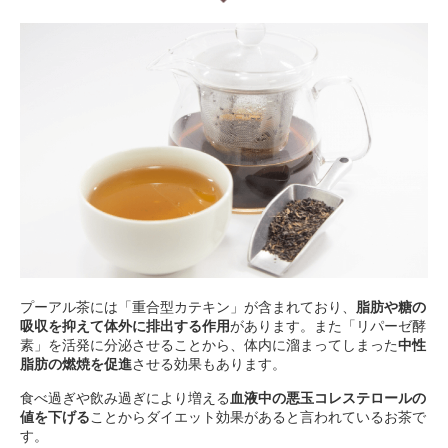
プーアル茶には「重合型カテキン」が含まれており、
脂肪や糖の
吸収を抑えて体外に排出する作用
があります。また「リパーゼ酵
素」を活発に分泌させることから、体内に溜まってしまった
中性
脂肪の燃焼を促進
させる効果もあります。
食べ過ぎや飲み過ぎにより増える
血液中の悪玉コレステロールの
値を下げる
ことからダイエット効果があると言われているお茶で
す。