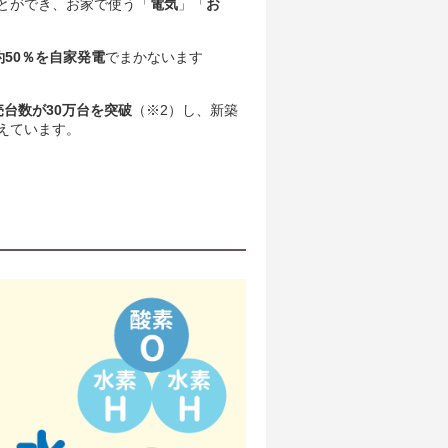
とができ、お家で使う「
電気
」「
お
50％を自家発電
でまかないます
売台数が30万台を突破
（※2）し、新築
えています。