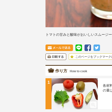
トマトの甘みと酸味がおいしいスムージー
このページをブックマーク
作り方
How to cook
1
各材
の量