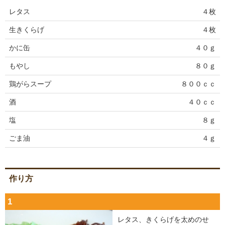
レタス
４枚
生きくらげ
４枚
かに缶
４０ｇ
もやし
８０ｇ
鶏がらスープ
８００ｃｃ
酒
４０ｃｃ
塩
８ｇ
ごま油
４ｇ
作り方
1
レタス、きくらげを太めのせ