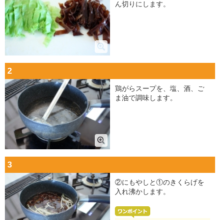
ん切りにします。
2
鶏がらスープを、塩、酒、ご
ま油で調味します。
3
②にもやしと①のきくらげを
入れ沸かします。