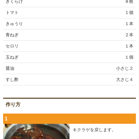
きくらげ
８枚
トマト
１個
きゅうり
１本
青ねぎ
２本
セロリ
１本
玉ねぎ
１個
醤油
小さじ２
すし酢
大さじ４
作り方
1
キクラゲを戻します。