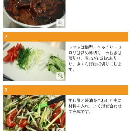
2
トマトは櫛型、きゅうり・セ
ロリは斜め薄切り、玉ねぎは
薄切り、青ねぎは斜め細切
り、きくらげは細切りにしま
す。
3
すし酢と醤油を合わせた中に
材料を入れ、よく混ぜ合わせ
て完成です。