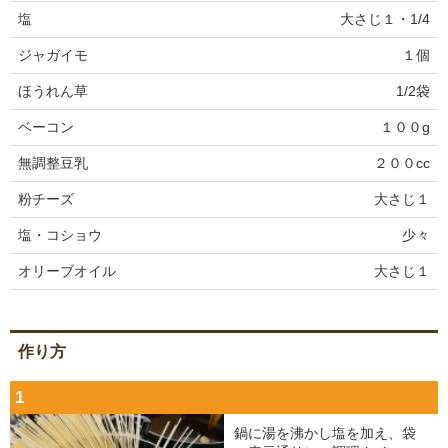
塩
大さじ１・1/4
ジャガイモ
１個
ほうれん草
1/2袋
ベーコン
１００g
無調整豆乳
２００cc
粉チーズ
大さじ１
塩・コショウ
少々
オリーブオイル
大さじ１
作り方
1
鍋に湯を沸かし塩を加え、袋