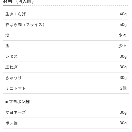
材料 （ 4人前）
生きくらげ
40g
豚ばら肉（スライス）
50g
塩
少々
酒
少々
レタス
30g
玉ねぎ
30g
きゅうり
30g
ミニトマト
2個
■ マヨポン酢
マヨネーズ
30g
ポン酢
30g