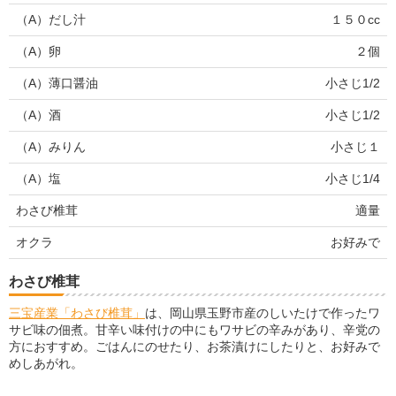
（A）だし汁
１５０cc
（A）卵
２個
（A）薄口醤油
小さじ1/2
（A）酒
小さじ1/2
（A）みりん
小さじ１
（A）塩
小さじ1/4
わさび椎茸
適量
オクラ
お好みで
わさび椎茸
三宝産業「わさび椎茸」
は、岡山県玉野市産のしいたけで作ったワ
サビ味の佃煮。甘辛い味付けの中にもワサビの辛みがあり、辛党の
方におすすめ。ごはんにのせたり、お茶漬けにしたりと、お好みで
めしあがれ。