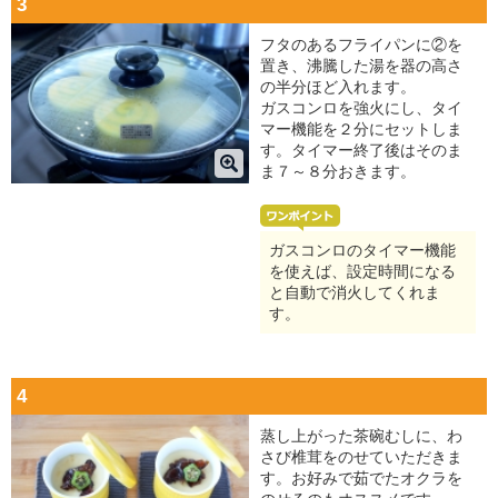
3
フタのあるフライパンに②を
置き、沸騰した湯を器の高さ
の半分ほど入れます。
ガスコンロを強火にし、タイ
マー機能を２分にセットしま
す。タイマー終了後はそのま
ま７～８分おきます。
ガスコンロのタイマー機能
を使えば、設定時間になる
と自動で消火してくれま
す。
4
蒸し上がった茶碗むしに、わ
さび椎茸をのせていただきま
す。お好みで茹でたオクラを