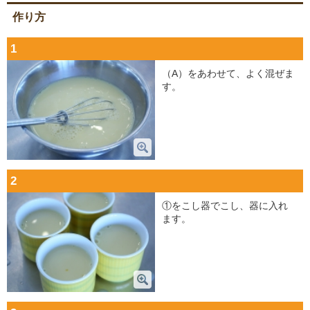
作り方
1
（A）をあわせて、よく混ぜま
す。
2
①をこし器でこし、器に入れ
ます。