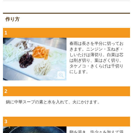
作り方
1
春雨は長さを半分に切ってお
きます。ニンジン・玉ねぎ・
しいたけは薄切り。白菜は芯
は削ぎ切り、葉はざく切り。
タケノコ・きくらげは千切り
にします。
2
鍋に中華スープの素と水を入れて、火にかけます。
3
卵を溶き、塩少々を加えて混