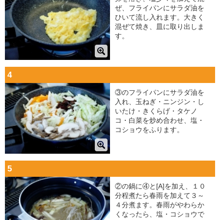
ぜ、フライパンにサラダ油を
ひいて流し入れます。大きく
混ぜて焼き、皿に取り出しま
す。
4
③のフライパンにサラダ油を
入れ、玉ねぎ・ニンジン・し
いたけ・きくらげ・タケノ
コ・白菜を炒め合わせ、塩・
コショウをふります。
5
②の鍋に④と[A]を加え、１０
分程煮たら春雨を加えて３～
４分煮ます。春雨がやわらか
くなったら、塩・コショウで