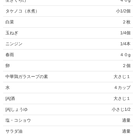
生きくらげ
４０g
タケノコ（水煮）
小1/2個
白菜
２枚
玉ねぎ
1/4個
ニンジン
1/4本
春雨
４０g
卵
２個
中華鶏ガラスープの素
大さじ１
水
４カップ
[A]酒
大さじ１
[A]しょうゆ
小さじ1/2
塩・コショウ
適量
サラダ油
適量