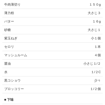
牛肉薄切り
１５０g
薄力粉
大さじ３
バター
１６g
砂糖
大さじ１
紫玉ねぎ
小１個
セロリ
１本
マッシュルーム
４個
醤油
小さじ１/２
水
１/２C
黒コショウ
少々
ブロッコリー
１/２個
■ 下味