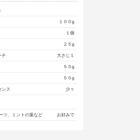
）
１００g
１個
２５g
ーチ
大さじ１
５０g
５０g
センス
少々
ーツ、ミントの葉など
お好みで