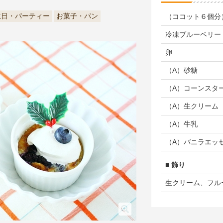
生日・パーティー
お菓子・パン
（ココット６個分
冷凍ブルーベリー
卵
（A）砂糖
（A）コーンスタ
（A）生クリーム
（A）牛乳
（A）バニラエッ
■ 飾り
生クリーム、フル