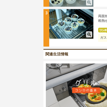
3
両面
粗熱
ガス
関連生活情報