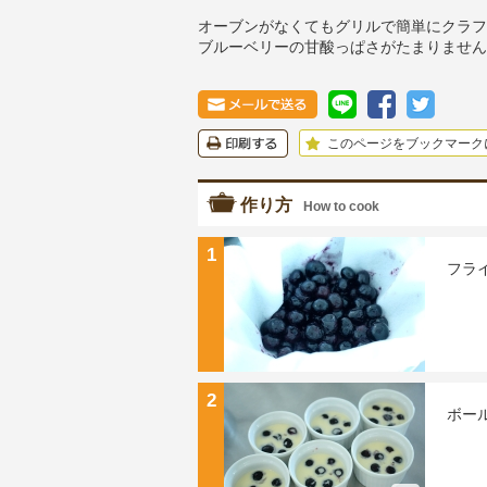
オーブンがなくてもグリルで簡単にクラフ
ブルーベリーの甘酸っぱさがたまりません
このページをブックマーク
作り方
How to cook
1
フラ
2
ボー