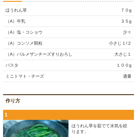
ほうれん草
７０g
（A）牛乳
３５g
（A）塩・コショウ
少々
（A）コンソメ顆粒
小さじ１/２
（A）パルメザンチーズすりおろし
大さじ１
パスタ
１００g
ミニトマト・チーズ
適量
作り方
1
ほうれん草を茹でて水気を絞
ります。