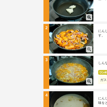
2
にん
す。
3
しん
ガス
4
にん
味を