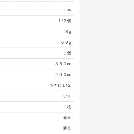
１本
１/２個
８g
６０g
１個
３５０cc
２００cc
小さじ１/２
少々
１枚
適量
適量