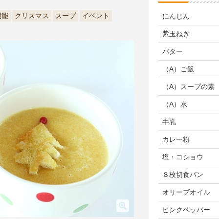
機能
クリスマス
スープ
イベント
にんじん
紫玉ねぎ
バター
（A）ご飯
（A）スープの素
（A）水
牛乳
カレー粉
塩・コショウ
８枚切食パン
オリーブオイル
ピンクペッパー