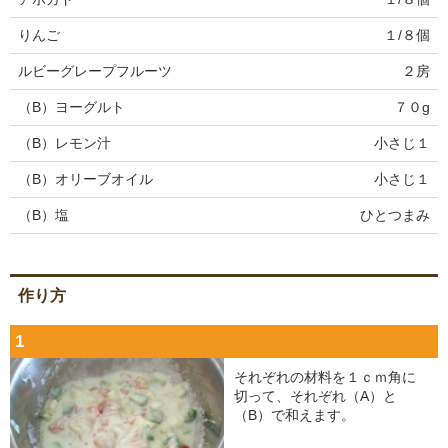
りんご
１/８個
ルビーグレープフルーツ
２房
（B）ヨーグルト
７０g
（B）レモン汁
小さじ１
（B）オリーブオイル
小さじ１
（B）塩
ひとつまみ
作り方
1
それぞれの材料を１ｃｍ角に
切って、それぞれ（A）と
（B）で和えます。