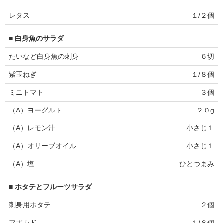
レタス
１/２個
■ 白身魚のサラダ
たいなど白身魚の刺身
６切
紫玉ねぎ
１/８個
ミニトマト
３個
（A）ヨーグルト
２０g
（A）レモン汁
小さじ１
（A）オリーブオイル
小さじ１
（A）塩
ひとつまみ
■ ホタテとフルーツサラダ
刺身用ホタテ
２個
アボカド
１/８個