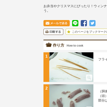
お弁当やクリスマスにぴったり！ウィンナ
う。
このページをブックマーク
作り方
How to cook
1
フラ
2
（胴
（頭
部分