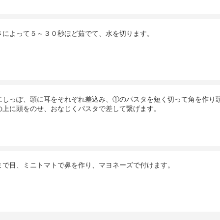
さによって５～３０秒ほど茹でて、水を切ります。
にしっぽ、頭に耳をそれぞれ差込み、①のパスタを短く切って角を作り
の上に頭をのせ、おなじくパスタで差して繋げます。
まで目、ミニトマトで鼻を作り、マヨネーズで付けます。