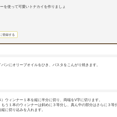
ーを使って可愛いトナカイを作りましょ
に登録する
イパンにオリーブオイルをひき、パスタをこんがり焼きます。
体）ウィンナー１本を縦に半分に切り、両端をV字に切ります。
）もう１本のウィンナーは斜めに３等分し、真ん中の部分はさらに３等分
は縦に切り込みを入れます。