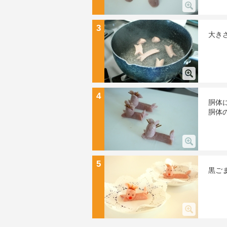
3
大き
4
胴体
胴体
5
黒ご