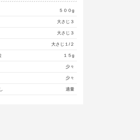
５００g
大さじ３
大さじ３
大さじ１/２
粒
１５g
少々
少々
し
適量