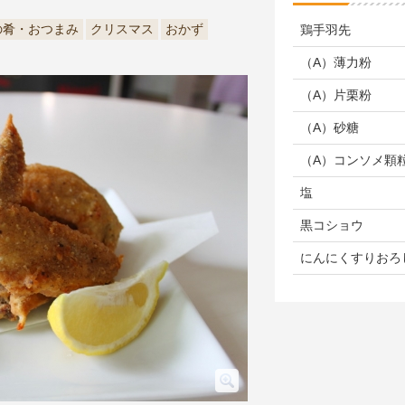
の肴・おつまみ
クリスマス
おかず
鶏手羽先
（A）薄力粉
（A）片栗粉
（A）砂糖
（A）コンソメ顆
塩
黒コショウ
にんにくすりおろ