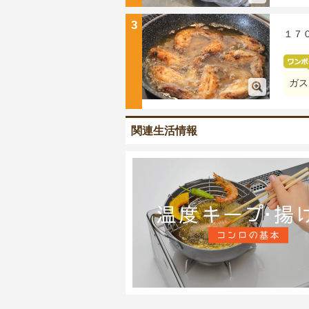
3
１７
ガス
関連生活情報