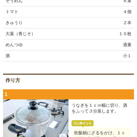
そうめん
６束
トマト
４個
きゅうり
２本
大葉（青じそ）
１０枚
めんつゆ
適量
酒
小１
作り方
1
うなぎを１ｃｍ幅に切り、酒
をふって３分蒸します。
炊飯鍋にざるをかけ、１ｃ