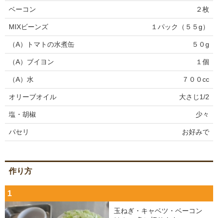
ベーコン
２枚
MIXビーンズ
１パック（５５g）
（A）トマトの水煮缶
５０g
（A）ブイヨン
１個
（A）水
７００cc
オリーブオイル
大さじ1/2
塩・胡椒
少々
パセリ
お好みで
作り方
1
玉ねぎ・キャベツ・ベーコン