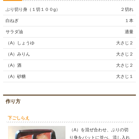
ぶり切り身（１切１００g）
２切れ
白ねぎ
１本
サラダ油
適量
（A）しょうゆ
大さじ２
（A）みりん
大さじ２
（A）酒
大さじ２
（A）砂糖
大さじ１
作り方
下ごしらえ
（A）を混ぜ合わせ、ぶりの切
り身をバットに並べ、流し入れ