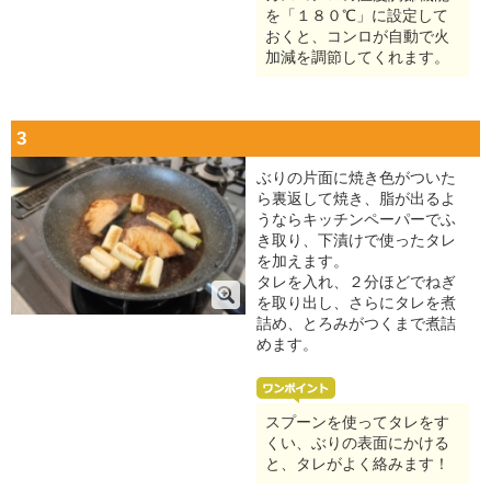
を「１８０℃」に設定して
おくと、コンロが自動で火
加減を調節してくれます。
3
ぶりの片面に焼き色がついた
ら裏返して焼き、脂が出るよ
うならキッチンペーパーでふ
き取り、下漬けで使ったタレ
を加えます。
タレを入れ、２分ほどでねぎ
を取り出し、さらにタレを煮
詰め、とろみがつくまで煮詰
めます。
スプーンを使ってタレをす
くい、ぶりの表面にかける
と、タレがよく絡みます！