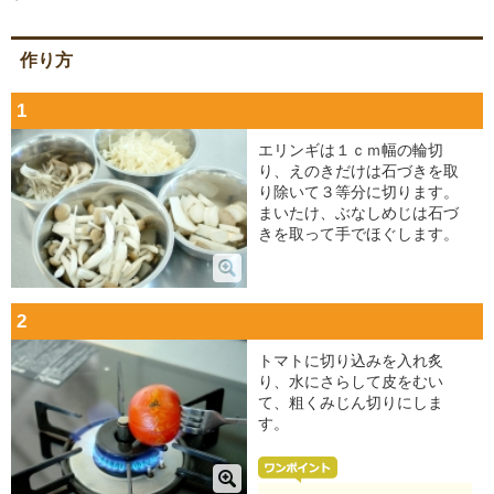
作り方
1
エリンギは１ｃｍ幅の輪切
り、えのきだけは石づきを取
り除いて３等分に切ります。
まいたけ、ぶなしめじは石づ
きを取って手でほぐします。
2
トマトに切り込みを入れ炙
り、水にさらして皮をむい
て、粗くみじん切りにしま
す。