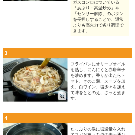
ガスコンロについている
「あぶり・高温炒め」や
「センサー解除」のボタン
を長押しすることで、通常
よりも高火力で炙り調理で
きます。
3
フライパンにオリーブオイル
を熱し、にんにくと赤唐辛子
を炒めます。香りが出たらト
マト、きのこ類、スープを加
え、白ワイン、塩少々を加え
て味をととのえ、さっと煮ま
す。
4
たっぷりの湯に塩適量を入れ
てスパゲティを袋の表示通り