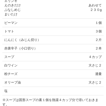
エリンギ
えのきだけ
あわせて
ぶなしめじ
２３０g
まいたけ
ピーマン
１個
トマト
３個
にんにく（みじん切り）
２片
赤唐辛子（小口切り）
２本
スープ
４カップ
白ワイン
大さじ２
粉チーズ
適量
オリーブ油
大さじ２
塩
※スープは固形スープの素１個を熱湯４カップ分で溶いておきま
す。