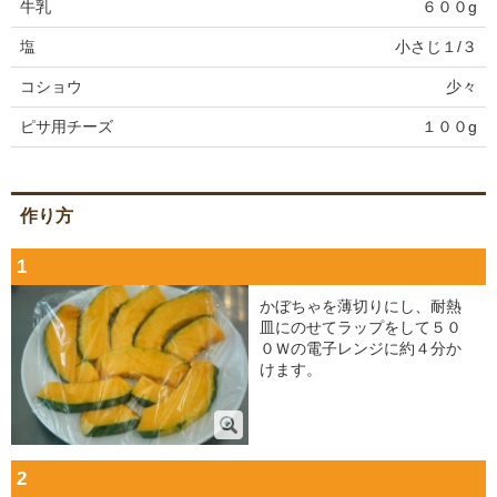
牛乳
６００g
塩
小さじ１/３
コショウ
少々
ピサ用チーズ
１００g
作り方
1
かぼちゃを薄切りにし、耐熱
皿にのせてラップをして５０
０Ｗの電子レンジに約４分か
けます。
2