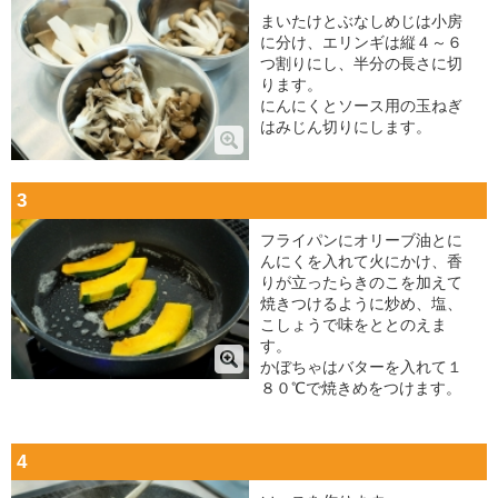
まいたけとぶなしめじは小房
に分け、エリンギは縦４～６
つ割りにし、半分の長さに切
ります。
にんにくとソース用の玉ねぎ
はみじん切りにします。
3
フライパンにオリーブ油とに
んにくを入れて火にかけ、香
りが立ったらきのこを加えて
焼きつけるように炒め、塩、
こしょうで味をととのえま
す。
かぼちゃはバターを入れて１
８０℃で焼きめをつけます。
4