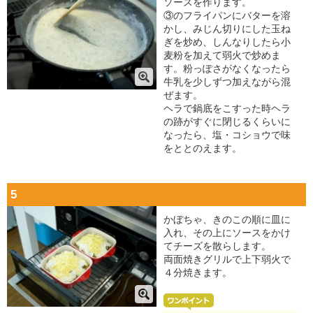
ソースを作ります。
③のフライパンにバターを溶
かし、みじん切りにした玉ね
ぎを炒め、しんなりしたら小
麦粉を加えて弱火で炒めま
す。粉っぽさがなくなったら
牛乳を少しずつ加えながら混
ぜます。
ヘラで鍋底をこすった時ヘラ
の跡がすぐに閉じるくらいに
なったら、塩・コショウで味
をととのえます。
5
かぼちゃ、きのこの順に皿に
入れ、その上にソースをかけ
てチーズを散らします。
両面焼きグリルで上下弱火で
４分焼きます。