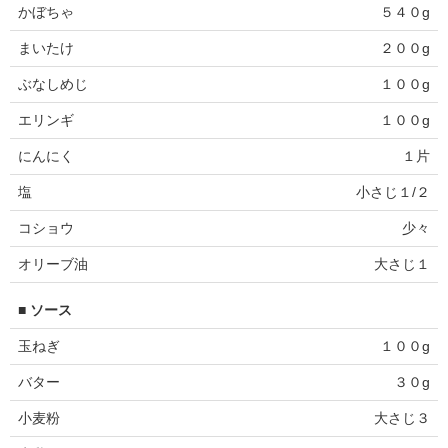
かぼちゃ
５４０g
まいたけ
２００g
ぶなしめじ
１００g
エリンギ
１００g
にんにく
１片
塩
小さじ１/２
コショウ
少々
オリーブ油
大さじ１
■ ソース
玉ねぎ
１００g
バター
３０g
小麦粉
大さじ３