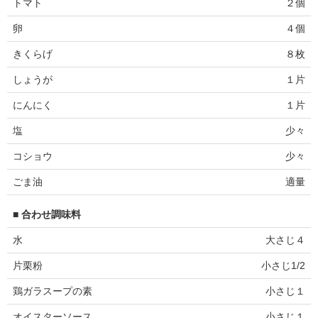
トマト
２個
卵
４個
きくらげ
８枚
しょうが
１片
にんにく
１片
塩
少々
コショウ
少々
ごま油
適量
■ 合わせ調味料
水
大さじ４
片栗粉
小さじ1/2
鶏ガラスープの素
小さじ１
オイスターソース
小さじ１