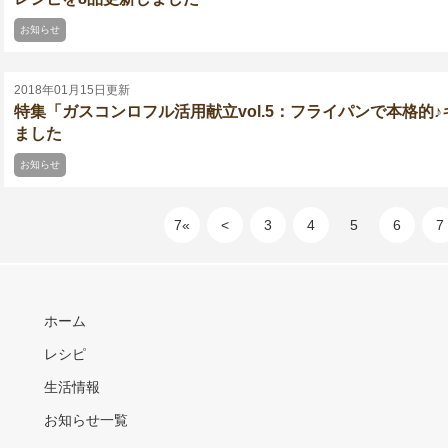
お知らせ
2018年01月15日更新
特集「ガスコンロフル活用献立vol.5：フライパンで本格的
ました
お知らせ
7«
<
3
4
5
6
7
ホーム
レシピ
生活情報
お知らせ一覧