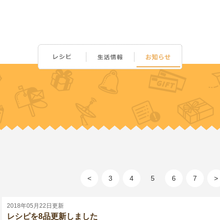
<
3
4
5
6
7
>
2018年05月22日更新
レシピを8品更新しました