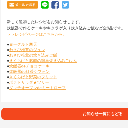
新しく追加したレシピをお知らせします。
炊飯器で作るケーキやキクラゲ入り炊き込みご飯など全9品です。
＞＞レシピページはこちらから。
●
ヨーグルト寒天
●
わさび椎茸のジュレ
●
わさび椎茸の炊き込みご飯
●
きくらげと豚肉の簡単炊き込みごはん
●
炊飯器deチョコケーキ
●
炊飯器de紅茶シフォン
●
きくらげと野菜のフリット
●
ポテトサラダ★ツリー
●
ダッチオーブンdeミートローフ
お知らせ一覧にもどる