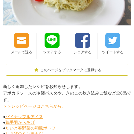
メールで送る
シェアする
シェアする
ツイートする
このページをブックマークに登録する
新しく追加したレシピをお知らせします。
アボカドソースの冷製パスタや、きのこの炊き込みご飯など全8品で
す。
＞＞レシピページはこちらから。
●
パイナップルアイス
●
鶏手羽からあげ
●
たいと春野菜の和風ポトフ
●
油あげのミンチカツ