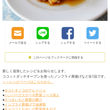
メールで送る
シェアする
シェアする
ツイートする
このページをブックマークに登録する
新しく追加したレシピをお知らせします。
ココットダッチオーブンを使ったノンフライ唐揚げなど全7品です。
＞＞レシピページはこちらから。
●
タコとキノコのアヒージョ
●
ハンバーグステーキ野菜ソース添え
●
さつまいもと根菜の豚汁
●
ノンフライ唐揚げで油淋鶏
●
キャベツともやしの野菜焼きそば