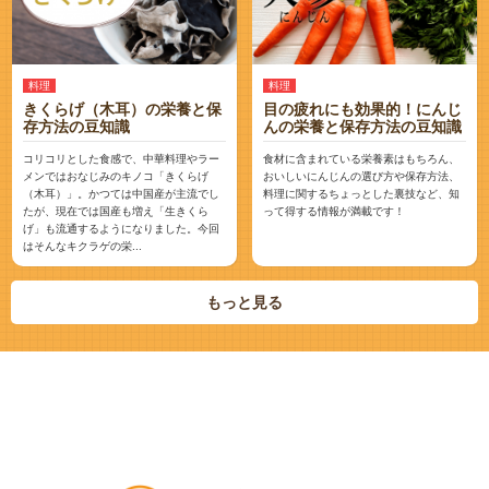
料理
料理
きくらげ（木耳）の栄養と保
目の疲れにも効果的！にんじ
存方法の豆知識
んの栄養と保存方法の豆知識
コリコリとした食感で、中華料理やラー
食材に含まれている栄養素はもちろん、
メンではおなじみのキノコ「きくらげ
おいしいにんじんの選び方や保存方法、
（木耳）」。かつては中国産が主流でし
料理に関するちょっとした裏技など、知
たが、現在では国産も増え「生きくら
って得する情報が満載です！
げ」も流通するようになりました。今回
はそんなキクラゲの栄...
もっと見る