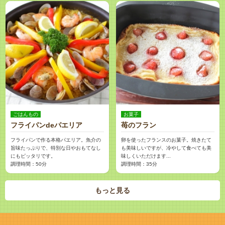
ごはんもの
お菓子
フライパンdeパエリア
苺のフラン
フライパンで作る本格パエリア。魚介の
卵を使ったフランスのお菓子。焼きたて
旨味たっぷりで、特別な日やおもてなし
も美味しいですが、冷やして食べても美
にもピッタリです。
味しくいただけます...
調理時間：50分
調理時間：35分
もっと見る