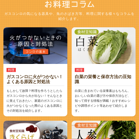
ガスコンロの気になる器具や、魚のさばき方等、料理に関する様々なコラムを
紹介します。
料理
料理
ガスコンロに火がつかない！
白菜の栄養と保存方法の豆知
よくある原因と対処法
識
もしかして故障？料理を作ろうとしたら
白菜に含まれている栄養素はもちろん、
ガスコンロから火が出ない！そんなとき
おいしい白菜の選び方や保存方法など、
に覚えておきたい、家庭のガスコンロに
知って得する情報が満載！おすすめレシ
火がつかなくなった際のよくある原因と
ピや調理ポイント等あわせて紹介しま
その対処法を紹介します。
す。