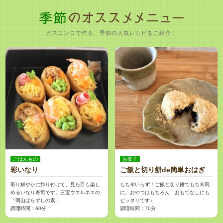
ガスコンロで作る、季節の人気レシピをご紹介！
ごはんもの
お菓子
彩いなり
ご飯と切り餅de簡単おはぎ
彩り鮮やかに飾り付けて、見た目も楽し
もち米いらず！ご飯と切り餅でもち米風
めるいなり寿司です。三宝ウエルネスの
に。おやつはもちろん、おもてなしにも
「岡山ばらずしの素...
ピッタリです♪
調理時間：60分
調理時間：70分