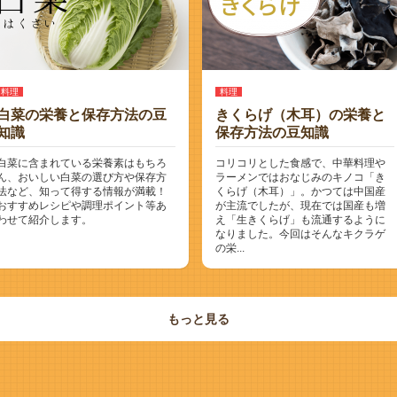
料理
料理
白菜の栄養と保存方法の豆
きくらげ（木耳）の栄養と
知識
保存方法の豆知識
白菜に含まれている栄養素はもちろ
コリコリとした食感で、中華料理や
ん、おいしい白菜の選び方や保存方
ラーメンではおなじみのキノコ「き
法など、知って得する情報が満載！
くらげ（木耳）」。かつては中国産
おすすめレシピや調理ポイント等あ
が主流でしたが、現在では国産も増
わせて紹介します。
え「生きくらげ」も流通するように
なりました。今回はそんなキクラゲ
の栄...
もっと見る