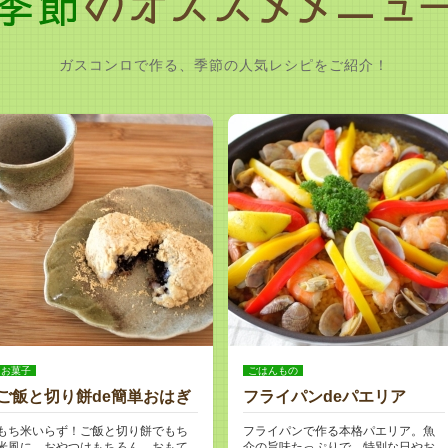
ガスコンロで作る、季節の人気レシピをご紹介！
お菓子
ごはんもの
ご飯と切り餅de簡単おはぎ
フライパンdeパエリア
もち米いらず！ご飯と切り餅でもち
フライパンで作る本格パエリア。魚
米風に。おやつはもちろん、おもて
介の旨味たっぷりで、特別な日やお