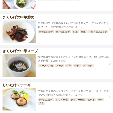
きくらげの中華炒め
中華料理では定番のきくらげに昆布を加えて、ごはんのおとも
にぴったりな炒め物に仕上げました。...
野菜のおかず
魚介のおかず
副菜
簡単
中華・エスニック
きくらげの中華スープ
食物繊維豊富なきくらげがメインの簡単スープ。お好みで玉ね
ぎ等の具材を加えても◎
スープ・汁物
スープ
簡単
中華・エスニック
しいたけステーキ
大きなサイズのシイタケを、バターで焼いてステーキに。まる
でアワビのような歯ごたえと、しいた...
野菜のおかず
グリル料理
タイマー機能
おかず
簡単
洋食