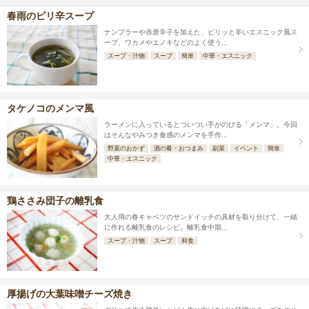
春雨のピリ辛スープ
ナンプラーや赤唐辛子を加えた、ピリッと辛いエスニック風ス
ープ。ワカメやエノキなどのよく使う...
スープ・汁物
スープ
簡単
中華・エスニック
タケノコのメンマ風
ラーメンに入っているとついつい手がのびる「メンマ」。今回
はそんなやみつき食感のメンマを手作...
野菜のおかず
酒の肴・おつまみ
副菜
イベント
簡単
中華・エスニック
鶏ささみ団子の離乳食
大人用の春キャベツのサンドイッチの具材を取り分けて、一緒
に作れる離乳食のレシピ。離乳食中期...
スープ・汁物
スープ
和食
厚揚げの大葉味噌チーズ焼き