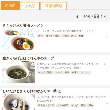
新着順
人気順
調理時間順
99
41～50件 /
件中
きくらげ入り醤油ラーメン
ラーメンスープから手作りする本格醤油ラーメン！
めん
タイマー機能
ごはん・めん
和食
生きくらげとほうれん草のスープ
定番のほうれん草と卵の組み合わせにキクラゲをプラス。ヘル
シーな簡単スープのできあがり。乾燥...
スープ・汁物
スープ
簡単
中華・エスニック
しいたけときくらげのゆかりマヨ和え
ふりかけは、梅入りのものを加えることで、ほんのりピンク色
に仕上がります♪
和え物・サラダ
グリル料理
おかず
簡単
和食