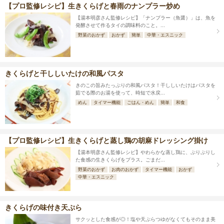
【プロ監修レシピ】生きくらげと春雨のナンプラー炒め
【湯本明彦さん監修レシピ】「ナンプラー（魚醤）」は、魚を
発酵させて作るタイの調味料のこと。...
野菜のおかず
おかず
簡単
中華・エスニック
きくらげと干ししいたけの和風パスタ
きのこの旨みたっぷりの和風パスタ！干ししいたけはパスタを
茹でる際のお湯を使って、時短で水戻...
めん
タイマー機能
ごはん・めん
簡単
和食
【プロ監修レシピ】生きくらげと蒸し鶏の胡麻ドレッシング掛け
【湯本明彦さん監修レシピ】やわらかな蒸し鶏に、ぷりぷりし
た食感の生きくらげをプラス。ごまだ...
野菜のおかず
お肉のおかず
タイマー機能
おかず
中華・エスニック
きくらげの味付き天ぷら
サクッとした食感が◎！塩や天ぷらつゆがなくてもそのまま美