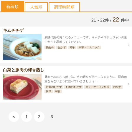
新着順
人気順
調理時間順
22
21～22件 /
件中
キムチチゲ
新陳代謝の良くなるメニューです。キムチやコチュジャンの量
で辛さを調節してください。
鍋もの
おかず
簡単
中華・エスニック
白菜と豚肉の梅香蒸し
豚肉と梅のさっぱり味。火の通りが均一になるように、豚肉は
重ならないように並べていきましょう...
野菜のおかず
お肉のおかず
ダッチオーブン料理
おかず
簡単
和食
<
1
2
3