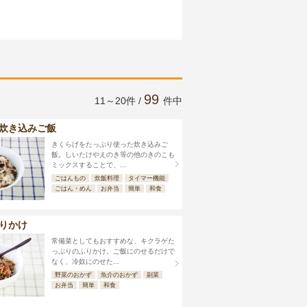
99
11～20件 /
件中
炊き込みご飯
きくらげをたっぷり使った炊き込みご
飯。しいたけやえのき等の他のきのこも
ミックスすることで、...
ごはんもの
炊飯料理
タイマー機能
ごはん・めん
お弁当
簡単
和食
りかけ
常備菜としてもおすすめな、キクラゲた
っぷりのふりかけ。ご飯にのせるだけで
なく、冷奴にのせた...
野菜のおかず
魚介のおかず
副菜
お弁当
簡単
和食