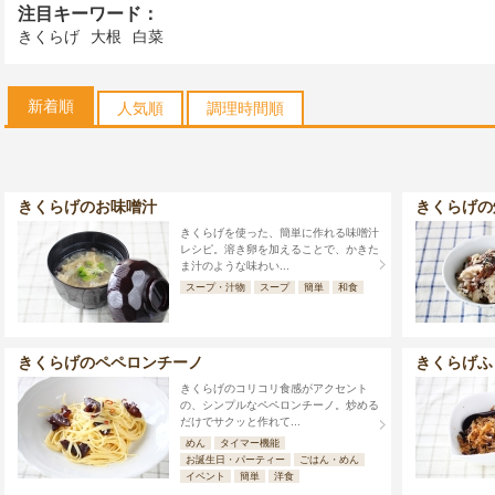
注目キーワード：
きくらげ
大根
白菜
新着順
人気順
調理時間順
きくらげのお味噌汁
きくらげの
きくらげを使った、簡単に作れる味噌汁
レシピ。溶き卵を加えることで、かきた
ま汁のような味わい...
スープ・汁物
スープ
簡単
和食
きくらげのペペロンチーノ
きくらげふ
きくらげのコリコリ食感がアクセント
の、シンプルなペペロンチーノ。炒める
だけでサクッと作れて...
めん
タイマー機能
お誕生日・パーティー
ごはん・めん
イベント
簡単
洋食