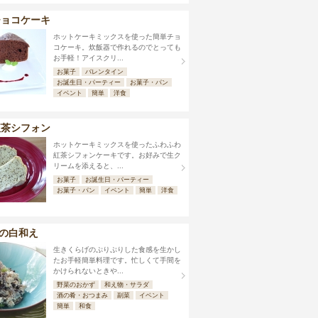
チョコケーキ
ホットケーキミックスを使った簡単チョ
コケーキ。炊飯器で作れるのでとっても
お手軽！アイスクリ...
お菓子
バレンタイン
お誕生日・パーティー
お菓子・パン
イベント
簡単
洋食
紅茶シフォン
ホットケーキミックスを使ったふわふわ
紅茶シフォンケーキです。お好みで生ク
リームを添えると、...
お菓子
お誕生日・パーティー
お菓子・パン
イベント
簡単
洋食
の白和え
生きくらげのぷりぷりした食感を生かし
たお手軽簡単料理です。忙しくて手間を
かけられないときや...
野菜のおかず
和え物・サラダ
酒の肴・おつまみ
副菜
イベント
簡単
和食