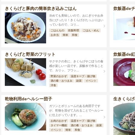
きくらげと豚肉の簡単炊き込みごはん
炊飯器de
冷めても美味しいので、おにぎりやお弁
当にぴったり！きくらげがたっぷりはい
っているので、コリ...
ごはんもの
炊飯料理
ごはん・めん
お弁当
簡単
和食
きくらげと野菜のフリット
炊飯器de
サクサクの衣に、きくらげやごぼうの食
感が楽しい一品です。炭酸水で作ること
で、カリッ、フワッ...
野菜のおかず
温度キープ・揚げ物
酒の肴・おつまみ
副菜
イベント
洋食
乾物利用deヘルシー団子
生きくらげ
ガツンとボリュームのある肉団子です
が、乾物を混ぜて入れることでヘルシー
に仕上がっています。...
お肉のおかず
温度キープ・揚げ物
タイマー機能
酒の肴・おつまみ
副菜
イベント
簡単
和食