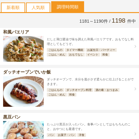
調理時間順
新着順
人気順
1198
1181～1190件 /
件中
和風パエリア
だしと薄口醤油で味を調えた和風パエリアです。おもてなし料
理としてもどうぞ。
ごはんもの
タイマー機能
お誕生日・パーティー
ごはん・めん
おもてなし
イベント
和食
ダッチオーブンでいか飯
ダッチオーブンで、水分を逃がさず柔らかに仕上げることがで
きます。
ごはんもの
ダッチオーブン料理
酒の肴・おつまみ
ごはん・めん
和食
黒豆パン
たっぷり黒豆が入ったパン。食事パンとしてはもちろんのこ
と、おやつにも最適です。
パン
お菓子・パン
洋食