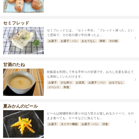
セミフレッド
セミフレッドとは、「セミ＝半分」「フレッド＝凍った」とい
う意味で、その名の通り半分凍ったよ...
お菓子
お菓子・パン
おもてなし
簡単
その他
甘酒のたね
炊飯器を利用して作る手作りの甘酒です。おろし生姜を添えて
も美味しくいただけます。
お菓子
ひな祭り
お花見
お菓子・パン
おもてなし
イベント
和食
夏みかんのピール
ピールは柑橘特有の香りやほろ苦さが楽しめるスイーツ。その
まま食べても、ケーキなどに加えても...
お菓子
タイマー機能
お菓子・パン
洋食