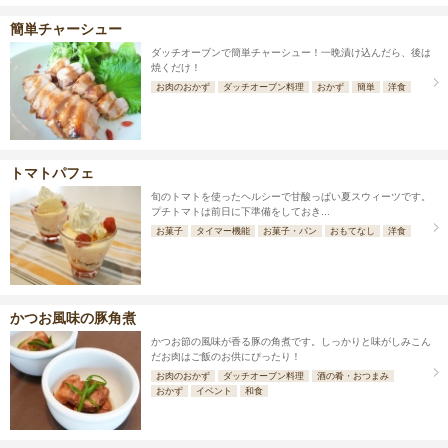
簡単チャーシュー
ダッチオーブンで簡単チャーシュー！一晩漬け込んだら、後は
焼くだけ！
お肉のおかず
ダッチオーブン料理
おかず
簡単
洋食
トマトパフェ
旬のトマトを使ったヘルシーで甘酸っぱい夏スウィーツです。
プチトマトは前日に下準備をしておき...
お菓子
タイマー機能
お菓子・パン
おもてなし
洋食
かつお風味の豚角煮
かつお節の風味が香る豚の角煮です。しっかりと味がしみこん
だお肉はご飯のお供にぴったり！
お肉のおかず
ダッチオーブン料理
酒の肴・おつまみ
おかず
イベント
和食