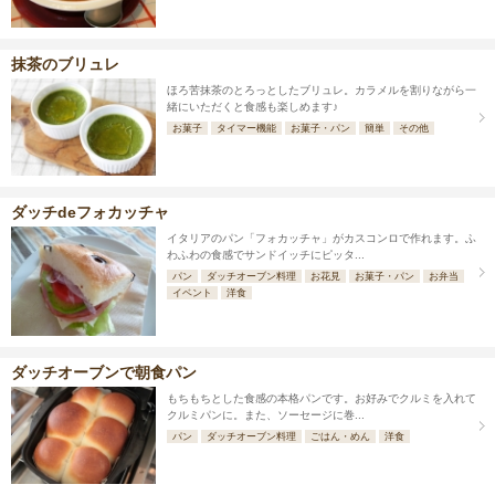
抹茶のブリュレ
ほろ苦抹茶のとろっとしたブリュレ。カラメルを割りながら一
緒にいただくと食感も楽しめます♪
お菓子
タイマー機能
お菓子・パン
簡単
その他
ダッチdeフォカッチャ
イタリアのパン「フォカッチャ」がカスコンロで作れます。ふ
わふわの食感でサンドイッチにピッタ...
パン
ダッチオーブン料理
お花見
お菓子・パン
お弁当
イベント
洋食
ダッチオーブンで朝食パン
もちもちとした食感の本格パンです。お好みでクルミを入れて
クルミパンに。また、ソーセージに巻...
パン
ダッチオーブン料理
ごはん・めん
洋食