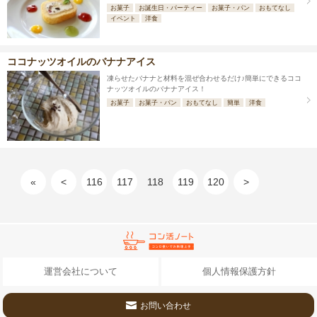
お菓子
お誕生日・パーティー
お菓子・パン
おもてなし
イベント
洋食
ココナッツオイルのバナナアイス
凍らせたバナナと材料を混ぜ合わせるだけ♪簡単にできるココ
ナッツオイルのバナナアイス！
お菓子
お菓子・パン
おもてなし
簡単
洋食
«
<
116
117
118
119
120
>
運営会社について
個人情報保護方針
お問い合わせ