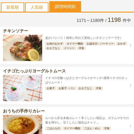
調理時間順
新着順
人気順
1198
1171～1180件 /
件中
チキンソテー
皮がパリパリ！簡単に作れて美味しいチキンソテーです♪
お肉のおかず
タイマー機能
お誕生日・パーティー
おかず
おもてなし
イベント
洋食
イチゴたっぷりヨーグルトムース
イチゴの甘酸っぱさとヨーグルトがマッチ♪濃厚イチゴのさっ
ぱりムース！
お菓子
お菓子・パン
おもてなし
洋食
おうちの手作りカレー
ルーから作る本格カレー！辛くしたい場合は、ガラムマサラの
量を増やし、甘くしたい場合はチャツ...
ごはんもの
タイマー機能
ごはん・めん
洋食