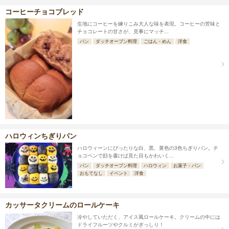
コーヒーチョコブレッド
生地にコーヒーを練りこみ大人な味を表現。コーヒーの苦味と
チョコレートの甘さが、見事にマッチ...
パン
ダッチオーブン料理
ごはん・めん
洋食
ハロウィンちぎりパン
ハロウィーンにぴったりな白、黒、黄色の3色ちぎりパン。チ
ョコペンで顔を書けば見た目もかわいく...
パン
ダッチオーブン料理
ハロウィン
お菓子・パン
おもてなし
イベント
洋食
カッサータクリームのロールケーキ
冷やしていただく、アイス風ロールケーキ。クリームの中には
ドライフルーツやクルミがぎっしり！