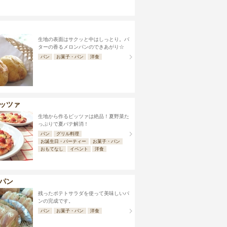
生地の表面はサクッと中はしっとり。バ
ターの香るメロンパンのできあがり☆
パン
お菓子・パン
洋食
ッツァ
生地から作るピッツァは絶品！夏野菜た
っぷりで夏バテ解消！
パン
グリル料理
お誕生日・パーティー
お菓子・パン
おもてなし
イベント
洋食
パン
残ったポテトサラダを使って美味しいパ
ンの完成です。
パン
お菓子・パン
洋食