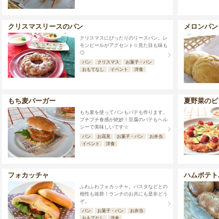
クリスマスリースのパン
メロンパン
クリスマスにぴったりのリースパン。レ
モンピールがアクセント☆見た目も味も
◎
パン
クリスマス
お菓子・パン
おもてなし
イベント
洋食
もち麦バーガー
夏野菜のピ
もち麦を使ってパンもパテも作ります。
プチプチ食感が絶妙！豆腐のパテもヘル
シーで美味しいです☆
パン
お花見
お菓子・パン
お弁当
イベント
洋食
フォカッチャ
ハムポテト
ふわふわフォカッチャ。パスタなどとの
相性も抜群！ランチのお共にも是非どう
ぞ。
パン
お菓子・パン
お弁当
おもてなし
洋食