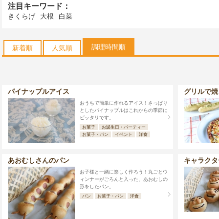
注目キーワード：
きくらげ
大根
白菜
調理時間順
新着順
人気順
パイナップルアイス
グリルで焼
おうちで簡単に作れるアイス！さっぱり
としたパイナップルはこれからの季節に
ピッタリです。
お菓子
お誕生日・パーティー
お菓子・パン
イベント
洋食
あおむしさんのパン
キャラクタ
お子様と一緒に楽しく作ろう！丸ごとウ
ィンナーがごろんと入った、あおむしの
形をしたパン。
パン
お菓子・パン
洋食