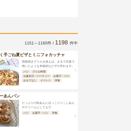
1198
1151～1160件 /
件中
く手ごね夏ピザとミニフォカッチャ
両面焼きグリルを使えば、まるで石釜で
焼いたような本格的なピザが作れます。
パン
グリル料理
お誕生日・パーティー
お菓子・パン
おもてなし
イベント
洋食
ーあんパン
たっぷりの粒あんにほっこり☆こしあん
やクリームにしても◎
パン
お菓子・パン
洋食