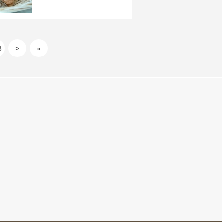
8
>
»