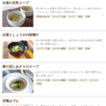
白菜の豆乳スープ
冬に食べたい白菜と豆乳を使った、体をほっこりあたためるス
ープレシピ。牛乳ではなく豆乳を使う...
野菜のおかず
スープ・汁物
スープ
簡単
洋食
白菜としょうがの味噌汁
冬が旬の白菜に生姜を加えた、体の中からぽかぽか温まる味噌
汁。寒い時期にぜひ！
スープ・汁物
タイマー機能
スープ
簡単
和食
菜の花とあさりのスープ
あさりとしいたけのダシが効いているスープ。柚子の爽やかな
香りが漂います。
スープ・汁物
タイマー機能
ひな祭り
スープ
イベント
洋食
洋風おでん