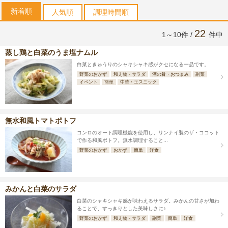
新着順
人気順
調理時間順
22
1～10件 /
件中
蒸し鶏と白菜のうま塩ナムル
白菜ときゅうりのシャキシャキ感がクセになる一品です。
野菜のおかず
和え物・サラダ
酒の肴・おつまみ
副菜
イベント
簡単
中華・エスニック
無水和風トマトポトフ
コンロのオート調理機能を使用し、リンナイ製のザ・ココット
で作る和風ポトフ。無水調理すること...
野菜のおかず
おかず
簡単
洋食
みかんと白菜のサラダ
白菜のシャキシャキ感が味わえるサラダ。みかんの甘さが加わ
ることで、すっきりとした美味しさに♪
野菜のおかず
和え物・サラダ
副菜
簡単
洋食