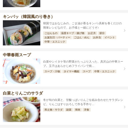
キンパッ（韓国風のり巻き）
韓国ではおなじみの、ごま油が香るキンパ♪具材を巻くだけの
簡単レシピなので、お子様と一緒にどうぞ♪
ごはんもの
温度キープ・揚げ物
お正月
節分
お誕生日・パーティー
ごはん・めん
お弁当
イベント
中華・エスニック
中華春雨スープ
白菜やシイタケ等の野菜がたっぷり入った、具沢山の中華スー
プ。玉子はあらかじめフライパンで焼...
スープ・汁物
タイマー機能
スープ
中華・エスニック
白菜とりんごのサラダ
冬が旬の白菜と、甘酸っぱいりんごを組み合わせたサラダレシ
ピ。りんごはすりおろして作る手作り...
和え物・サラダ
副菜
簡単
洋食