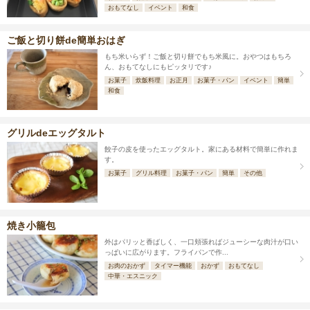
おもてなし
イベント
和食
ご飯と切り餅de簡単おはぎ
もち米いらず！ご飯と切り餅でもち米風に。おやつはもちろ
ん、おもてなしにもピッタリです♪
お菓子
炊飯料理
お正月
お菓子・パン
イベント
簡単
和食
グリルdeエッグタルト
餃子の皮を使ったエッグタルト。家にある材料で簡単に作れま
す。
お菓子
グリル料理
お菓子・パン
簡単
その他
焼き小籠包
外はパリッと香ばしく、一口頬張ればジューシーな肉汁が口い
っぱいに広がります。フライパンで作...
お肉のおかず
タイマー機能
おかず
おもてなし
中華・エスニック