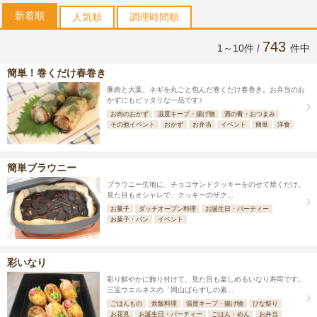
新着順
人気順
調理時間順
743
1～10件 /
件中
簡単！巻くだけ春巻き
豚肉と大葉、ネギを丸ごと包んだ巻くだけ春巻き。お弁当のお
かずにもピッタリな一品です♪
お肉のおかず
温度キープ・揚げ物
酒の肴・おつまみ
その他イベント
おかず
お弁当
イベント
簡単
洋食
簡単ブラウニー
ブラウニー生地に、チョコサンドクッキーをのせて焼くだけ。
見た目もオシャレで、クッキーのザク...
お菓子
ダッチオーブン料理
お誕生日・パーティー
お菓子・パン
イベント
彩いなり
彩り鮮やかに飾り付けて、見た目も楽しめるいなり寿司です。
三宝ウエルネスの「岡山ばらずしの素...
ごはんもの
炊飯料理
温度キープ・揚げ物
ひな祭り
お花見
お誕生日・パーティー
ごはん・めん
お弁当