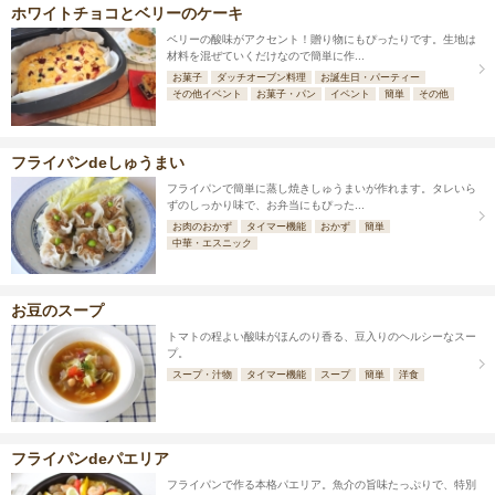
ホワイトチョコとベリーのケーキ
ベリーの酸味がアクセント！贈り物にもぴったりです。生地は
材料を混ぜていくだけなので簡単に作...
お菓子
ダッチオーブン料理
お誕生日・パーティー
その他イベント
お菓子・パン
イベント
簡単
その他
フライパンdeしゅうまい
フライパンで簡単に蒸し焼きしゅうまいが作れます。タレいら
ずのしっかり味で、お弁当にもぴった...
お肉のおかず
タイマー機能
おかず
簡単
中華・エスニック
お豆のスープ
トマトの程よい酸味がほんのり香る、豆入りのヘルシーなスー
プ。
スープ・汁物
タイマー機能
スープ
簡単
洋食
フライパンdeパエリア
フライパンで作る本格パエリア。魚介の旨味たっぷりで、特別