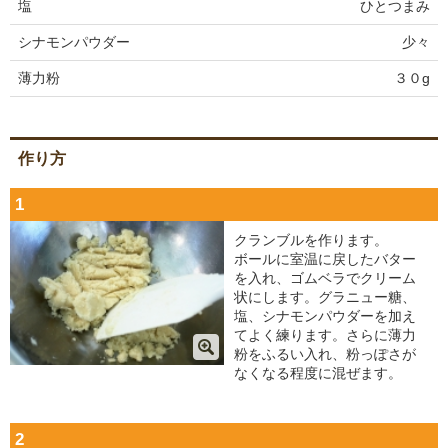
塩
ひとつまみ
シナモンパウダー
少々
薄力粉
３０g
作り方
1
クランブルを作ります。
ボールに室温に戻したバター
を入れ、ゴムベラでクリーム
状にします。グラニュー糖、
塩、シナモンパウダーを加え
てよく練ります。さらに薄力
粉をふるい入れ、粉っぽさが
なくなる程度に混ぜます。
2